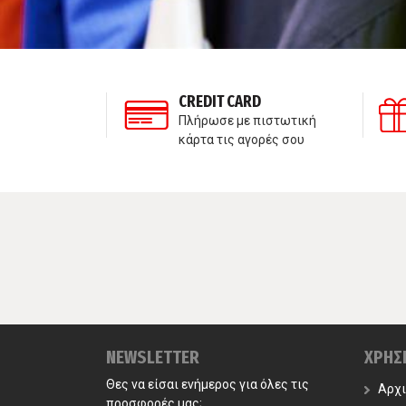
ΣΗ ΠΕΛΑΤΩΝ
CREDIT CARD
τε μαζί μας
Πλήρωσε με πιστωτική
κάρτα τις αγορές σου
NEWSLETTER
ΧΡΗΣ
Θες να είσαι ενήμερος για όλες τις
Αρχ
προσφορές μας;