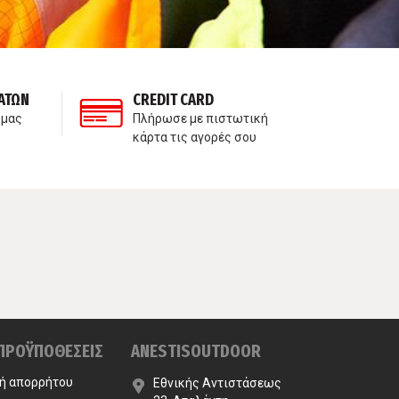
ΑΤΩΝ
CREDIT CARD
ΙΔ
 μας
Πλήρωσε με πιστωτική
Δε
κάρτα τις αγορές σου
πα
 ΠΡΟΫΠΟΘΕΣΕΙΣ
ANESTISOUTDOOR
κή απορρήτου
Εθνικής Αντιστάσεως