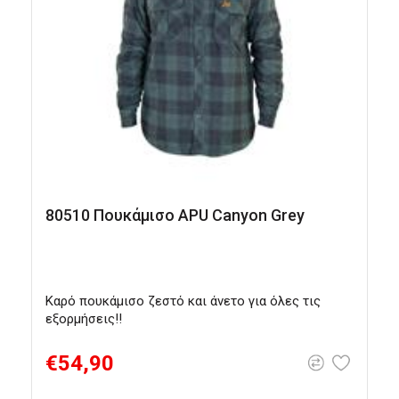
80510 Πουκάμισο APU Canyon Grey
Καρό πουκάμισο ζεστό και άνετο για όλες τις
Α
εξορμήσεις!!
χ
€54,90