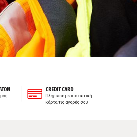
ΑΤΩΝ
CREDIT CARD
ΙΔ
 μας
Πλήρωσε με πιστωτική
Δε
κάρτα τις αγορές σου
πα