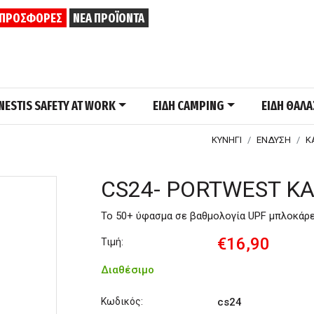
ΠΡΟΣΦΟΡΕΣ
ΝΕΑ ΠΡΟΪΟΝΤΑ
NESTIS SAFETY AT WORK
ΕΙΔΗ CAMPING
ΕΙΔΗ ΘΑΛ
ΚΥΝΗΓΙ
ΕΝΔΥΣΗ
Κ
CS24- PORTWEST Κ
Το 50+ ύφασμα σε βαθμολογία UPF μπλοκάρει
€16,90
Τιμή:
Διαθέσιμο
Κωδικός:
cs24