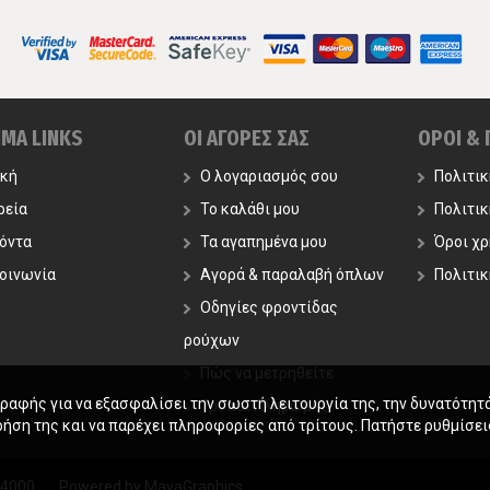
ΙΜΑ LINKS
ΟΙ ΑΓΟΡΕΣ ΣΑΣ
ΟΡΟΙ &
ική
Ο λογαριασμός σου
Πολιτι
ρεία
Το καλάθι μου
Πολιτι
όντα
Τα αγαπημένα μου
Όροι χ
οινωνία
Αγορά & παραλαβή όπλων
Πολιτικ
Οδηγίες φροντίδας
ρούχων
Πώς να μετρηθείτε
γραφής για να εξασφαλίσει την σωστή λειτουργία της, την δυνατότητ
Τρόποι Πληρωμής
ρήση της και να παρέχει πληροφορίες από τρίτους. Πατήστε ρυθμίσεις
54000.
Powered by
MayaGraphics
.