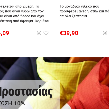
τελείται από 2 μέρη. Το
Το μοναδικό γιλέκο που
ος που είναι γύρω από τον
προσφέρει άνεση, στυλ και π
μό είναι από fleece και έχει
απ όλα ζεστασιά
έκταση από ύφασμα. Φοριέται
4,09
€39,90
 Προστασίας
ΤΩΣΗ 10%