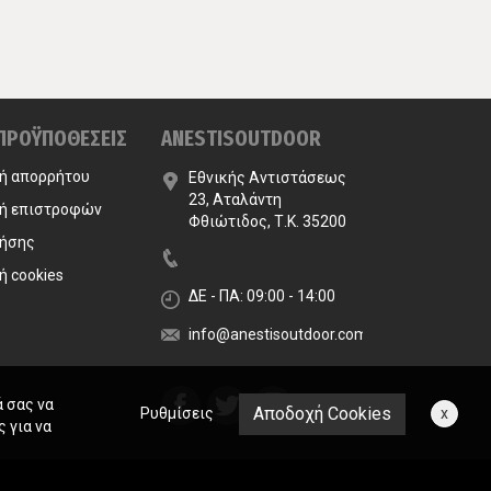
 ΠΡΟΫΠΟΘΕΣΕΙΣ
ANESTISOUTDOOR
κή απορρήτου
Εθνικής Αντιστάσεως
23, Αταλάντη
κή επιστροφών
Φθιώτιδος, Τ.Κ. 35200
ρήσης
ή cookies
ΔΕ - ΠΑ: 09:00 - 14:00
info@anestisoutdoor.com
ά σας να
Αποδοχή Cookies
Ρυθμίσεις
x
 για να