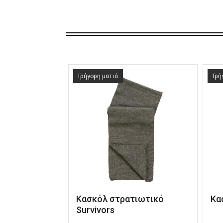
Γρήγορη ματιά
Γρή
Κασκόλ στρατιωτικό
Κα
Survivors