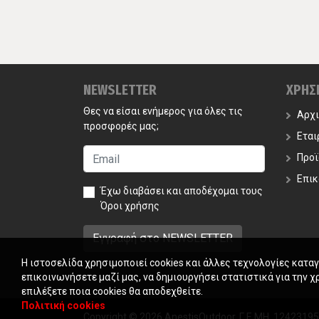
NEWSLETTER
ΧΡΗΣ
Θες να είσαι ενήμερος για όλες τις
Αρχ
προσφορές μας;
Εται
Προϊ
Επικ
Έχω διαβάσει και αποδέχομαι τους
Όροι χρήσης
Η ιστοσελίδα χρησιμοποιεί cookies και άλλες τεχνολογίες κατα
επικοινωνήσετε μαζί μας, να δημιουργήσει στατιστικά για την χ
επιλέξετε ποια cookies θα αποδεχθείτε.
Πολιτική cookies
Copyright © 2026 AnestisOutdoor. Γ.Ε.ΜΗ. 1242319