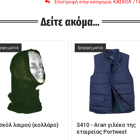
Επιστροφή στην κατηγορία
: ΚΑΣΚΟΛ / Γ
Δείτε ακόμα...
γορη ματιά
Γρήγορη ματιά
σκόλ λαιμού (κολλάρο)
S410 - Aran γιλέκο της
εταιρείας Portwest