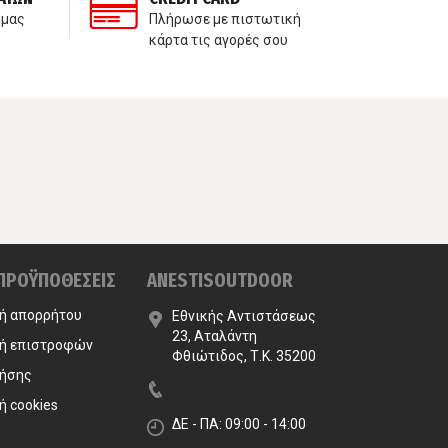
 μας
Πλήρωσε με πιστωτική
Δε
κάρτα τις αγορές σου
πα
 ΠΡΟΫΠΟΘΕΣΕΙΣ
ANESTISOUTDOOR
κή απορρήτου
Εθνικής Αντιστάσεως
23, Αταλάντη
κή επιστροφών
Φθιώτιδος, Τ.Κ. 35200
ρήσης
ή cookies
ΔΕ - ΠΑ: 09:00 - 14:00