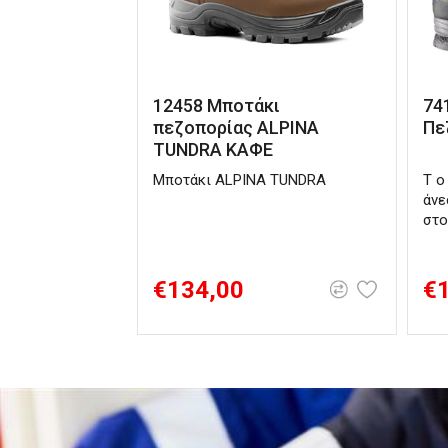
12458 Μποτάκι
74
πεζοπορίας ALPINA
Πε
TUNDRA ΚΑΦΕ
Μποτάκι ALPINA TUNDRA
Τ ο
άνε
στο
€134,00
€