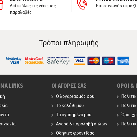
Δείτε όλες τις νέες μας
Επικοινωνήστε μαζί
παραλαβές
Τρόποι πληρωμής
ΙΜΑ LINKS
ΟΙ ΑΓΟΡΕΣ ΣΑΣ
ΟΡΟΙ &
ική
Ο λογαριασμός σου
Πολιτι
ρεία
Το καλάθι μου
Πολιτι
όντα
Τα αγαπημένα μου
Όροι χ
οινωνία
Αγορά & παραλαβή όπλων
Πολιτικ
Οδηγίες φροντίδας