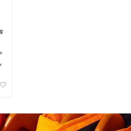
ng
no
ν