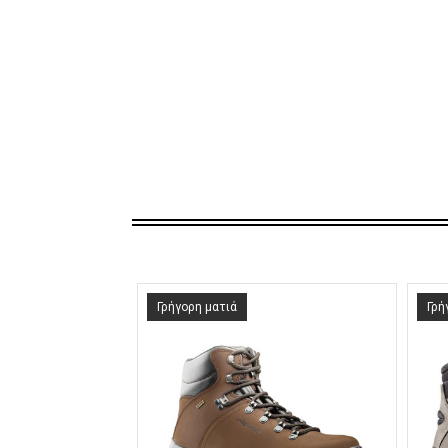
Γρήγορη ματιά
Γρή