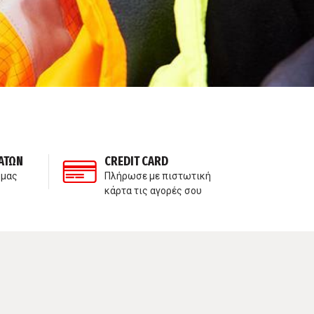
ΑΤΩΝ
CREDIT CARD
ΙΔ
 μας
Πλήρωσε με πιστωτική
Δε
κάρτα τις αγορές σου
πα