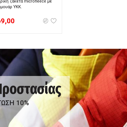
ρική ζακέτα microfleece με
μουάρ YKK.
69,00
 Προστασίας
ΤΩΣΗ 10%