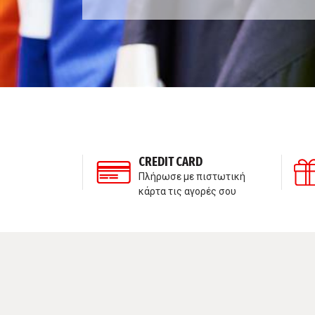
ΣΗ ΠΕΛΑΤΩΝ
CREDIT CARD
τε μαζί μας
Πλήρωσε με πιστωτική
κάρτα τις αγορές σου