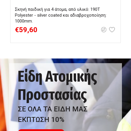
Σκηνή παιδική για 4 άτομα, από υλικό: 190T
Σ
Polyester - silver coated και αδιαβροχοποίηση:
P
1000mm.
1
€59,60
Είδη Ατομικής
Προστασίας
ΣΕ ΟΛΑ ΤΑ ΕΙΔΗ ΜΑΣ
ΕΚΠΤΩΣΗ 10%