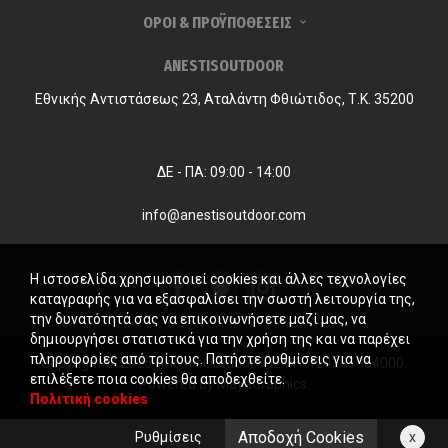
ΟΡΟΙ & ΠΡΟΫΠΟΘΕΣΕΙΣ
ANESTISOUTDOOR
Εθνικής Αντιστάσεως 23, Αταλάντη Φθιώτιδος, Τ.Κ. 35200
ΔΕ - ΠΑ: 09:00 - 14:00
info@anestisoutdoor.com
Η ιστοσελίδα χρησιμοποιεί cookies και άλλες τεχνολογίες
καταγραφής για να εξασφαλίσει την σωστή λειτουργία της,
την δυνατότητά σας να επικοινωνήσετε μαζί μας, να
δημιουργήσει στατιστικά για την χρήση της και να παρέχει
πληροφορίες από τρίτους. Πατήστε ρυθμίσεις για να
Copyright © 2026 AnestisOutdoor. Γ.Ε.ΜΗ. 124231954000.
επιλέξετε ποια cookies θα αποδεχθείτε.
Powered by
MayaGraphics
.
Πολιτική cookies
Αποδοχή Cookies
Ρυθμίσεις
x