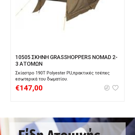
10505 ΣΚΗΝΗ GRASSHOPPERS NOMAD 2-
3 ΑΤΟΜΩΝ
Σκίαστρο 190Τ Polyester PU,πρακτικές τσέπες
Σ
εσωτερικά του δωματίου.
δ
€147,00