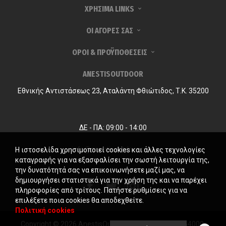
ΧΡΗΣΙΜΑ LINKS
ΟΙ ΑΓΟΡΕΣ ΣΑΣ
ΟΡΟΙ & ΠΡΟΫΠΟΘΕΣΕΙΣ
ANESTISOUTDOOR
Εθνικής Αντιστάσεως 23, Αταλάντη Φθιώτιδος, Τ.Κ. 35200
ΔΕ - ΠΑ: 09:00 - 14:00
info@anestisoutdoor.com
Η ιστοσελίδα χρησιμοποιεί cookies και άλλες τεχνολογίες
καταγραφής για να εξασφαλίσει την σωστή λειτουργία της,
την δυνατότητά σας να επικοινωνήσετε μαζί μας, να
δημιουργήσει στατιστικά για την χρήση της και να παρέχει
πληροφορίες από τρίτους. Πατήστε ρυθμίσεις για να
επιλέξετε ποια cookies θα αποδεχθείτε.
Πολιτική cookies
Copyright © 2026 AnestisOutdoor. Γ.Ε.ΜΗ. 124231954000.