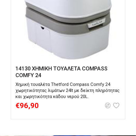
14130 ΧΗΜΙΚΗ ΤΟΥΑΛΕΤΑ COMPASS
COMFY 24
Χημική τουαλέτα Thetford Compass Comfy 24
Χ
χωρητικότητας λιμάτων 24lt με δείκτη πληρότητας
χ
και χωρητικότητα κάδου νερού 20L.
χ
€96,90