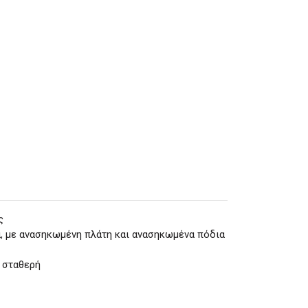
ς
α, με ανασηκωμένη πλάτη και ανασηκωμένα πόδια
ά σταθερή