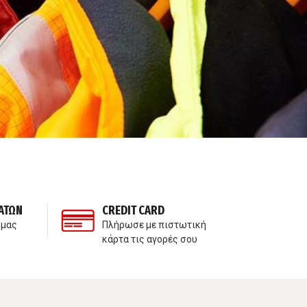
ΑΤΩΝ
CREDIT CARD
ΙΔ
 μας
Πλήρωσε με πιστωτική
Δε
κάρτα τις αγορές σου
πα