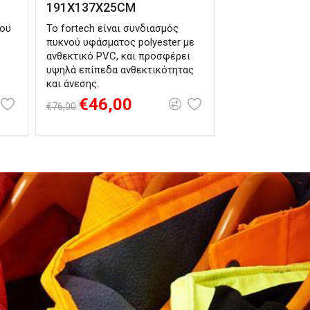
191Χ137Χ25CM
188Χ99Χ30C
ου
To fortech είναι συνδιασμός
Το υλικό Tritec
πυκνού υφάσματος polyester με
αποτελείται από
ανθεκτικό PVC, και προσφέρει
πολυεστέρα στη
υψηλά επίπεδα ανθεκτικότητας
φύλλα PVC που 
και άνεσης.
στις δύο πλευρέ
€46,00
€27,40
€76,00