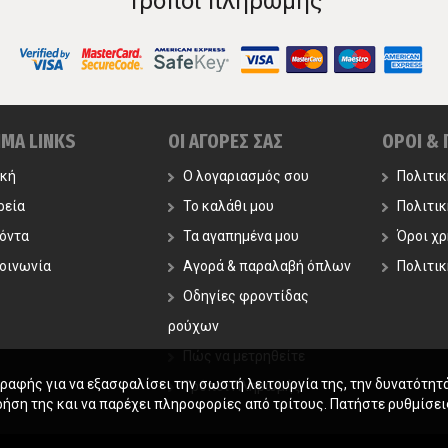
Τρόποι πληρωμής
ΙΜΑ LINKS
ΟΙ ΑΓΟΡΕΣ ΣΑΣ
ΟΡΟΙ &
ική
Ο λογαριασμός σου
Πολιτι
ρεία
Το καλάθι μου
Πολιτι
όντα
Τα αγαπημένα μου
Όροι χ
οινωνία
Αγορά & παραλαβή όπλων
Πολιτικ
Οδηγίες φροντίδας
ρούχων
Πώς να μετρηθείτε
γραφής για να εξασφαλίσει την σωστή λειτουργία της, την δυνατότητ
Τρόποι Πληρωμής
ρήση της και να παρέχει πληροφορίες από τρίτους. Πατήστε ρυθμίσεις