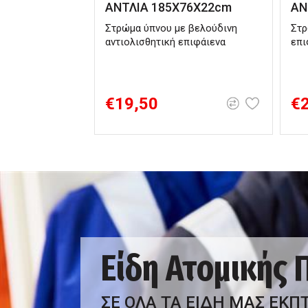
ΑΝΤΛΙΑ 185Χ76Χ22cm
ΑΝ
Στρώμα ύπνου με βελούδινη
Στρ
αντιολισθητική επιφάιενα
επι
€19,50
€
Είδη Ατομικής
ΣΕ ΟΛΑ ΤΑ ΕΙΔΗ ΜΑΣ ΕΚΠ