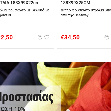
ΤΛΙΑ 188X99X22cm
188Χ99Χ25CM
ώμα φουσκωτό με βελούδινη
Διπλό φουσκωτό στρώμα ύπν
φάνεια.
από την Bestway!!
22,50
€34,50
 Προστασίας
ΤΩΣΗ 10%