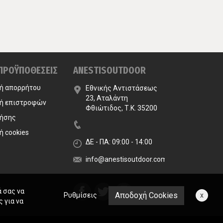
 ΠΡΟΫΠΟΘΕΣΕΙΣ
ANESTISOUTDOOR
κή απορρήτου
Εθνικής Αντιστάσεως
23, Αταλάντη
κή επιστροφών
Φθιώτιδος, Τ.Κ. 35200
ρήσης
ή cookies
ΔΕ - ΠΑ: 09:00 - 14:00
info@anestisoutdoor.com
ά σας να
Αποδοχή Cookies
Ρυθμίσεις
x
 για να