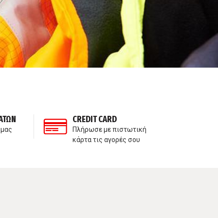
ΑΤΩΝ
CREDIT CARD
ΙΔ
 μας
Πλήρωσε με πιστωτική
Δε
κάρτα τις αγορές σου
πα