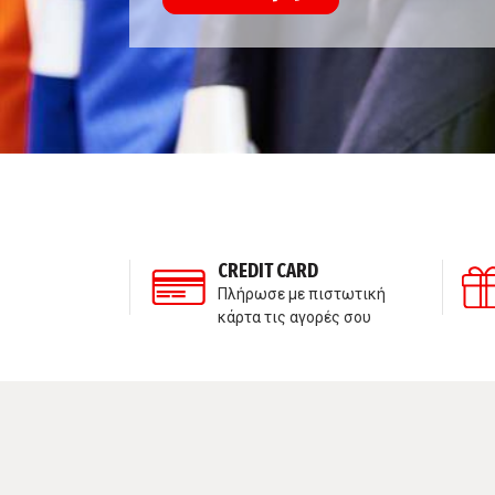
ΣΗ ΠΕΛΑΤΩΝ
CREDIT CARD
τε μαζί μας
Πλήρωσε με πιστωτική
κάρτα τις αγορές σου