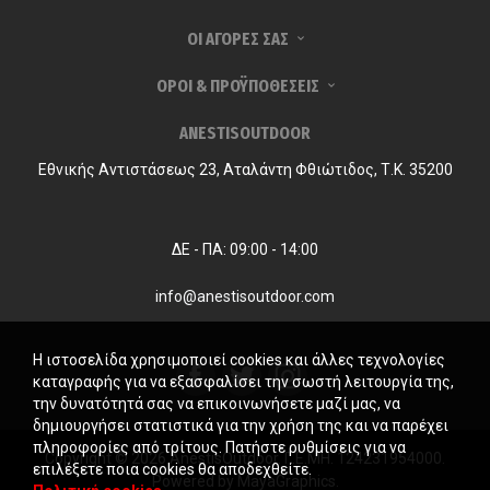
ΟΙ ΑΓΟΡΕΣ ΣΑΣ
ΟΡΟΙ & ΠΡΟΫΠΟΘΕΣΕΙΣ
ANESTISOUTDOOR
Εθνικής Αντιστάσεως 23, Αταλάντη Φθιώτιδος, Τ.Κ. 35200
ΔΕ - ΠΑ: 09:00 - 14:00
info@anestisoutdoor.com
Η ιστοσελίδα χρησιμοποιεί cookies και άλλες τεχνολογίες
καταγραφής για να εξασφαλίσει την σωστή λειτουργία της,
την δυνατότητά σας να επικοινωνήσετε μαζί μας, να
δημιουργήσει στατιστικά για την χρήση της και να παρέχει
πληροφορίες από τρίτους. Πατήστε ρυθμίσεις για να
Copyright © 2026 AnestisOutdoor. Γ.Ε.ΜΗ. 124231954000.
επιλέξετε ποια cookies θα αποδεχθείτε.
Powered by
MayaGraphics
.