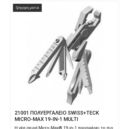
Γρήγορη ματιά
21001 ΠΟΛΥΕΡΓΑΛΕΙΟ SWISS+TECK
MICRO-MAX 19-IN-1 MULTI
Η νέα σειρά Micro-Max® 19-in-1 προσφέρει το πιο
Τ