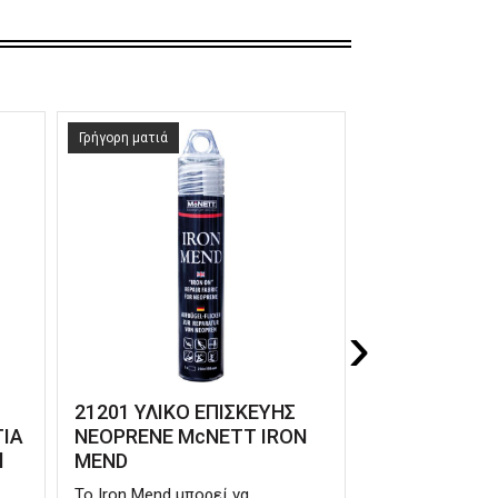
Γρήγορη ματιά
Γρήγορη ματιά
›
21201 ΥΛΙΚΟ ΕΠΙΣΚΕΥΗΣ
21241 ΓΡΑΣΟ
ΓΙΑ
NEOPRENE McNETT IRON
McNETT SIL
l
MEND
7gr
Το Iron Mend μπορεί να
Το Silicone Gre