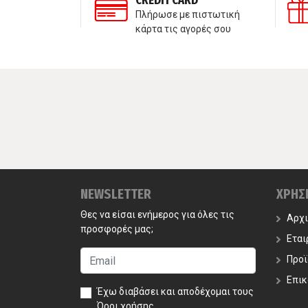
ΣΗ ΠΕΛΑΤΩΝ
CREDIT CARD
τε μαζί μας
Πλήρωσε με πιστωτική
κάρτα τις αγορές σου
NEWSLETTER
ΧΡΗΣ
Θες να είσαι ενήμερος για όλες τις
Αρχ
προσφορές μας;
Εται
Προϊ
Επικ
Έχω διαβάσει και αποδέχομαι τους
Όροι χρήσης