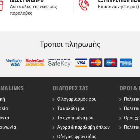
ΙΔΕΕΣ ΓΙΑ ΔΩΡΟ
ΕΞΥΠΗΡΕΤΗΣΗ ΠΕΛ
Δείτε όλες τις νέες μας
Επικοινωνήστε μαζί
παραλαβές
Τρόποι πληρωμής
ΙΜΑ LINKS
ΟΙ ΑΓΟΡΕΣ ΣΑΣ
ΟΡΟΙ &
ική
Ο λογαριασμός σου
Πολιτι
ρεία
Το καλάθι μου
Πολιτι
όντα
Τα αγαπημένα μου
Όροι χ
οινωνία
Αγορά & παραλαβή όπλων
Πολιτικ
Οδηγίες φροντίδας