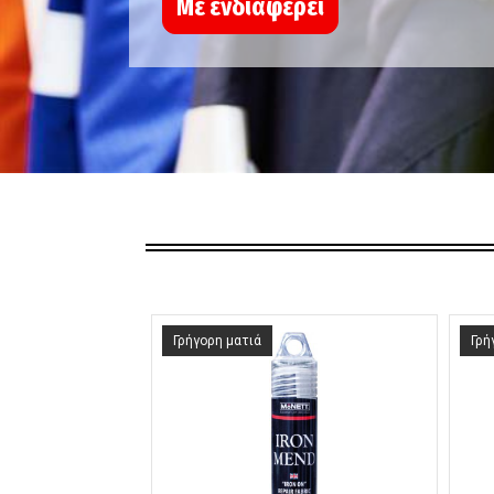
Με ενδιαφέρει
Γρήγορη ματιά
Γρή