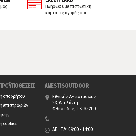
ΑΤΩΝ
CREDIT CARD
ΙΔ
 μας
Πλήρωσε με πιστωτική
Δε
κάρτα τις αγορές σου
πα
 ΠΡΟΫΠΟΘΕΣΕΙΣ
ANESTISOUTDOOR
κή απορρήτου
Εθνικής Αντιστάσεως
23, Αταλάντη
κή επιστροφών
Φθιώτιδος, Τ.Κ. 35200
ρήσης
ή cookies
ΔΕ - ΠΑ: 09:00 - 14:00