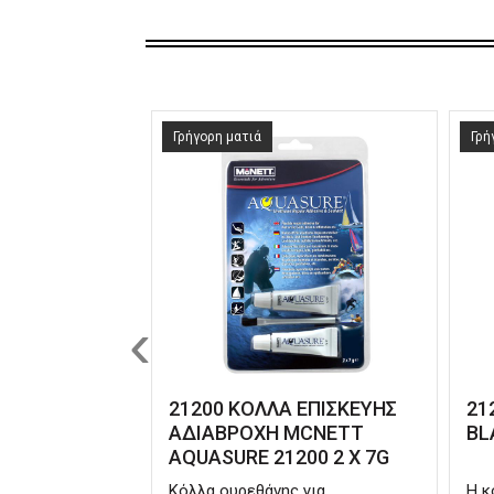
Γρήγορη ματιά
Γρή
‹
21200 ΚΟΛΛΑ ΕΠΙΣΚΕΥΗΣ
21
ΑΔΙΑΒΡΟΧΗ MCNETT
BL
AQUASURE 21200 2 X 7G
Κόλλα ουρεθάνης για
Η κ