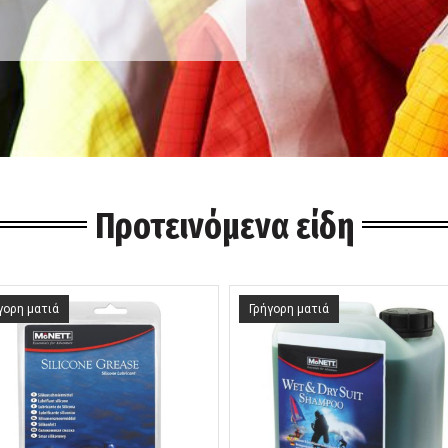
Προτεινόμενα είδη
γορη ματιά
Γρήγορη ματιά