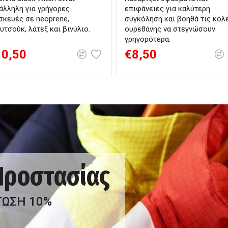
άλληλη για γρήγορες
επιφάνειες για καλύτερη
σκευές σε neoprene,
συγκόληση και βοηθά τις κόλ
υτσούκ, λάτεξ και βινύλιο.
ουρεθάνης να στεγνώσουν
γρηγορότερα.
10,50
€8,50
 Προστασίας
ΤΩΣΗ 10%