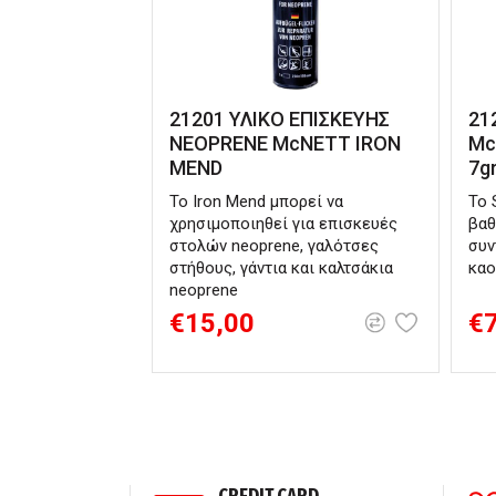
21201 ΥΛΙΚΟ ΕΠΙΣΚΕΥΗΣ
21
NEOPRENE McNETT IRON
Mc
MEND
7g
Το Iron Mend μπορεί να
Το 
χρησιμοποιηθεί για επισκευές
βαθ
στολών neoprene, γαλότσες
συν
στήθους, γάντια και καλτσάκια
καο
neoprene
€15,00
€