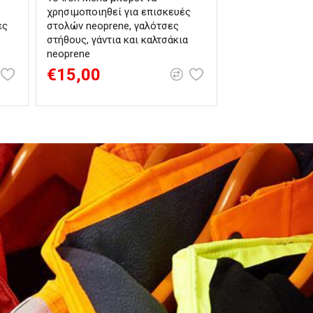
χρησιμοποιηθεί για επισκευές
βαθιά, μεγάλης 
ες
στολών neoprene, γαλότσες
συντήρηση σε ε
στήθους, γάντια και καλτσάκια
καουτσούκ.
neoprene
€15,00
€7,80