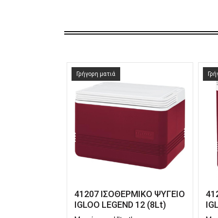
Γρήγορη ματιά
Γρή
41207 ΙΣΟΘΕΡΜΙΚΟ ΨΥΓΕΙΟ
41
IGLOO LEGEND 12 (8Lt)
IG