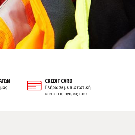
ΑΤΩΝ
CREDIT CARD
ΙΔ
 μας
Πλήρωσε με πιστωτική
Δε
κάρτα τις αγορές σου
πα