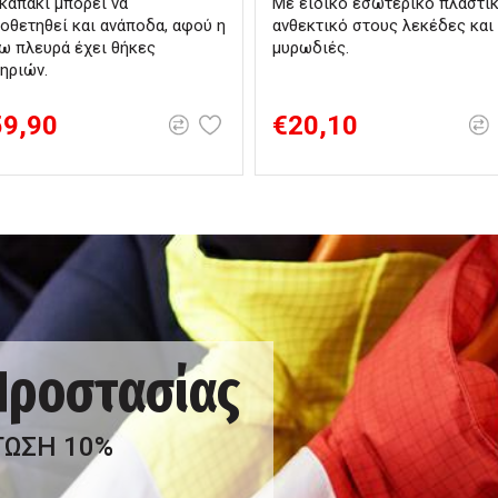
καπάκι μπορεί να
Με ειδικό εσωτερικό πλαστικ
οθετηθεί και ανάποδα, αφού η
ανθεκτικό στους λεκέδες και 
ω πλευρά έχει θήκες
μυρωδιές.
ηριών.
59,90
€20,10
 Προστασίας
ΤΩΣΗ 10%