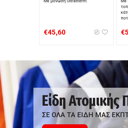
Με μόνωση Ultratherm.
Με 
τοπ
κάτ
ποτ
€45,60
€
Είδη Ατομικής
ΣΕ ΟΛΑ ΤΑ ΕΙΔΗ ΜΑΣ ΕΚΠ