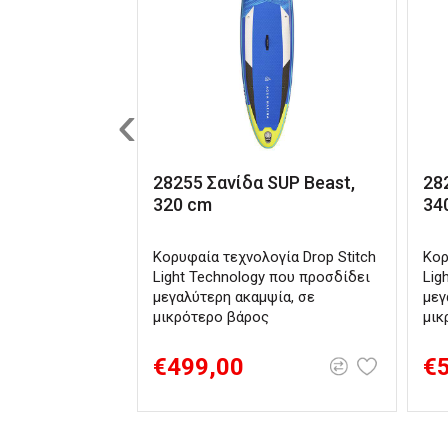
‹
28255 Σανίδα SUP Beast,
28
320 cm
34
Κορυφαία τεχνολογία Drop Stitch
Κορ
Light Technology που προσδίδει
Lig
μεγαλύτερη ακαμψία, σε
μεγ
μικρότερο βάρος
μικ
€499,00
€