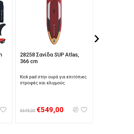
›
n
28258 Σανίδα SUP Atlas,
28266 ΣΑΝΙ
366 cm
SUP AQUA MA
SHIP RACE 22'
Kick pad στην ουρά για επιτόπιες
Αεροδυναμικός 
στροφές και ελιγμούς
καθαρή γρήγορη 
αποδοτικές κου
€549,00
€1.289,00
€649,00