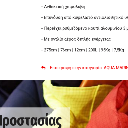
- Ανθεκτική χειρολαβή
- Επένδυση από κυψελωτό αντιολισθητικό υλ
- Περιέχει ρυθμιζόμενο κουπί αλουμινίου 3
- Με αντλία αέρος διπλής ενέργειας
- 275cm | 76cm | 12cm | 200L | 95Kg | 7,5Kg
Επιστροφή στην κατηγορία
: AQUA MARI
 Προστασίας