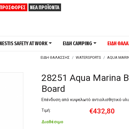
ΠΡΟΣΦΟΡΕΣ
ΝΕΑ ΠΡΟΪΟΝΤΑ
NESTIS SAFETY AT WORK
ΕΙΔΗ CAMPING
ΕΙΔΗ ΘΑΛ
ΕΙΔΗ ΘΑΛΑΣΣΗΣ
WATERSPORTS
AQUA MARI
28251 Aqua Marina 
Board
Επένδυση από κυψελωτό αντιολισθητικό υλι
€432,80
Τιμή:
Διαθέσιμο