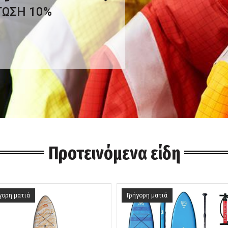
ΤΩΣΗ 10%
Προτεινόμενα είδη
γορη ματιά
Γρήγορη ματιά