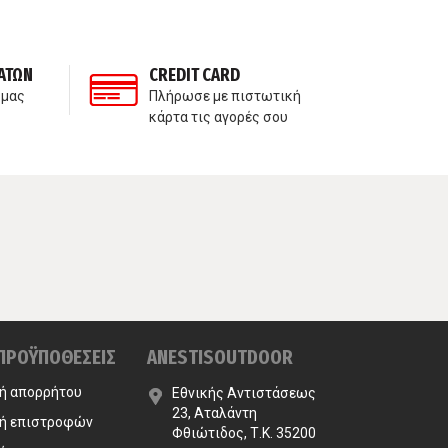
ΑΤΩΝ
CREDIT CARD
ΙΔ
 μας
Πλήρωσε με πιστωτική
Δε
κάρτα τις αγορές σου
πα
 ΠΡΟΫΠΟΘΕΣΕΙΣ
ANESTISOUTDOOR
κή απορρήτου
Εθνικής Αντιστάσεως
23, Αταλάντη
κή επιστροφών
Φθιώτιδος, Τ.Κ. 35200