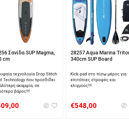
256 Σανίδα SUP Magma,
28257 Aqua Marina Trito
0 cm
340cm SUP Board
υφαία τεχνολογία Drop Stitch
Kick-pad στο πίσω μέρος για
ht Technology που προσδίδει
επιτόπιες στροφές και
αλύτερη ακαμψία, σε
ελιγμούς!!!
ρότερο βάρος!!!
509,00
€548,00