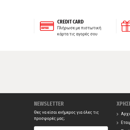
ΣΗ ΠΕΛΑΤΩΝ
CREDIT CARD
τε μαζί μας
Πλήρωσε με πιστωτική
κάρτα τις αγορές σου
NEWSLETTER
ΧΡΗΣ
Θες να είσαι ενήμερος για όλες τις
Αρχ
προσφορές μας;
Εται