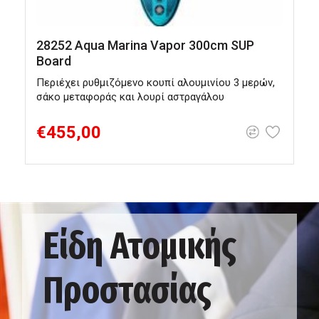
28252 Aqua Marina Vapor 300cm SUP
Board
M
Περιέχει ρυθμιζόμενο κουπί αλουμινίου 3 μερών,
Α
σάκο μεταφοράς και λουρί αστραγάλου
π
€455,00
Είδη Ατομικής
Προστασίας