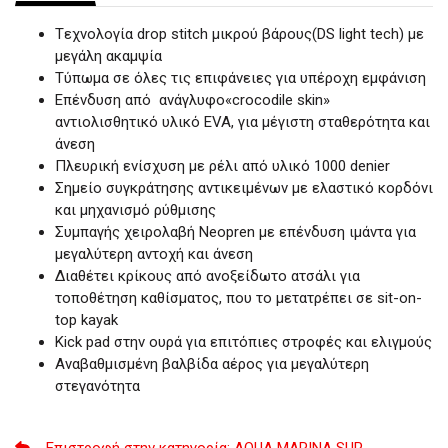
Tεχνολογία drop stitch μικρού βάρους(DS light tech) με
μεγάλη ακαμψία
Τύπωμα σε όλες τις επιφάνειες για υπέροχη εμφάνιση
Επένδυση από ανάγλυφο«crocodile skin»
αντιολισθητικό υλικό EVA, για μέγιστη σταθερότητα και
άνεση
Πλευρική ενίσχυση με ρέλι από υλικό 1000 denier
Σημείο συγκράτησης αντικειμένων με ελαστικό κορδόνι
και μηχανισμό ρύθμισης
Συμπαγής χειρολαβή Neopren με επένδυση ιμάντα για
μεγαλύτερη αντοχή και άνεση
Διαθέτει κρίκους από ανοξείδωτο ατσάλι για
τοποθέτηση καθίσματος, που το μετατρέπει σε sit-on-
top kayak
Kick pad στην ουρά για επιτόπιες στροφές και ελιγμούς
Αναβαθμισμένη βαλβίδα αέρος για μεγαλύτερη
στεγανότητα