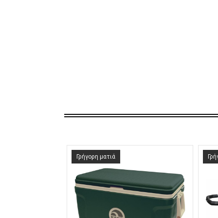
Γρήγορη ματιά
Γρή