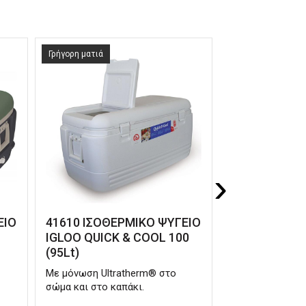
Γρήγορη ματιά
Γρήγορη ματιά
›
ΕΙΟ
41610 ΙΣΟΘΕΡΜΙΚΟ ΨΥΓΕΙΟ
41743 ΙΣΟΘΕ
IGLOO QUICK & COOL 100
IGLOO MARIN
(95Lt)
(51Lt)
Με μόνωση Ultratherm® στο
Με μόνωση Ultr
σώμα και στο καπάκι.
σώμα.