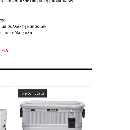
ιστικά και πλαστική θηκη μπουκαλιών
χής
ύ με συλλέκτη καπακιών
ς, σακούλες κλπ.
ΓΕΙΑ
Γρήγορη ματιά