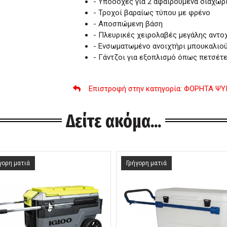
- Υποδοχές για 2 αφαιρούμενα διαχωρ
- Τροχοί βαραίως τύπου με φρένο
- Αποσπώμενη βάση
- Πλευρικές χειρολαβές μεγάλης αντο
- Ενσωματωμένο ανοιχτήρι μπουκαλιο
- Γάντζοι για εξοπλισμό όπως πετσέτε
Επιστροφή στην κατηγορία
: ΦΟΡΗΤΑ ΨΥ
Δείτε ακόμα...
γορη ματιά
Γρήγορη ματιά