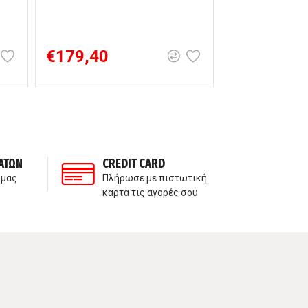
€179,40
€112,00
ΑΤΩΝ
CREDIT CARD
ΙΔ
 μας
Πλήρωσε με πιστωτική
Δε
κάρτα τις αγορές σου
πα