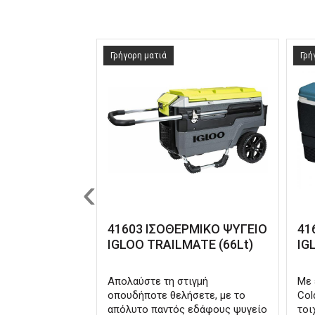
Γρήγορη ματιά
Γρή
‹
41603 ΙΣΟΘΕΡΜΙΚΟ ΨΥΓΕΙΟ
41
IGLOO TRAILMATE (66Lt)
IG
Απολαύστε τη στιγμή
Με 
οπουδήποτε θελήσετε, με το
Col
απόλυτο παντός εδάφους ψυγείο
τοι