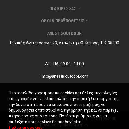
ΟΙ ΑΓΟΡΕΣ ΣΑΣ
ΟΡΟΙ & ΠΡΟΫΠΟΘΕΣΕΙΣ
ANESTISOUTDOOR
Εθνικής Αντιστάσεως 23, Αταλάντη Φθιώτιδος, Τ.Κ. 35200
ΔΕ - ΠΑ: 09:00 - 14:00
info@anestisoutdoor.com
Η ιστοσελίδα χρησιμοποιεί cookies και άλλες τεχνολογίες
καταγραφής για να εξασφαλίσει την σωστή λειτουργία της,
την δυνατότητά σας να επικοινωνήσετε μαζί μας, να
δημιουργήσει στατιστικά για την χρήση της και να παρέχει
πληροφορίες από τρίτους. Πατήστε ρυθμίσεις για να
Copyright © 2026 AnestisOutdoor. Γ.Ε.ΜΗ. 124231954000.
επιλέξετε ποια cookies θα αποδεχθείτε.
Powered by
MayaGraphics
.
Πολιτική cookies