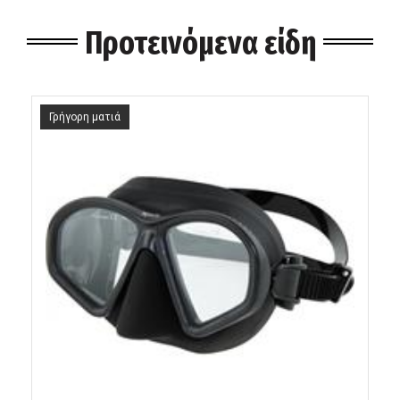
Προτεινόμενα είδη
Γρήγορη ματιά