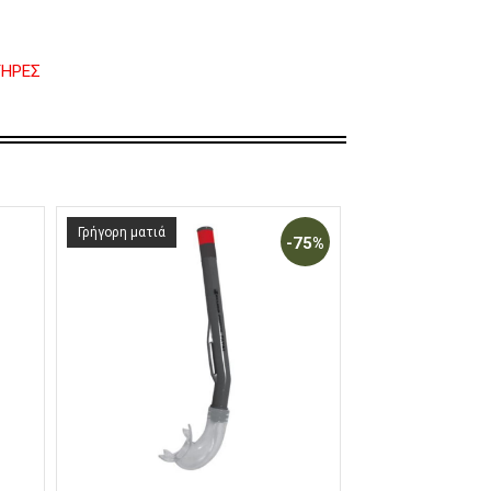
ΤΗΡΕΣ
Γρήγορη ματιά
-75%