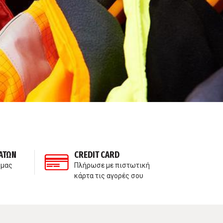
ΑΤΩΝ
CREDIT CARD
ΙΔ
 μας
Πλήρωσε με πιστωτική
Δε
κάρτα τις αγορές σου
πα