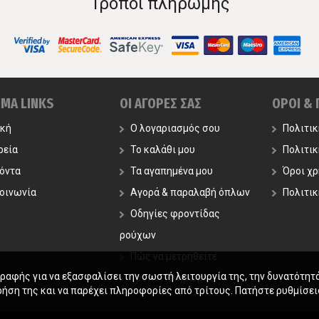
Τρόποι πληρωμής
ΙΜΑ LINKS
ΟΙ ΑΓΟΡΕΣ ΣΑΣ
ΟΡΟΙ &
ική
Ο λογαριασμός σου
Πολιτι
ρεία
Το καλάθι μου
Πολιτι
όντα
Τα αγαπημένα μου
Όροι χ
οινωνία
Αγορά & παραλαβή όπλων
Πολιτικ
Οδηγίες φροντίδας
ρούχων
Πώς να μετρηθείτε
γραφής για να εξασφαλίσει την σωστή λειτουργία της, την δυνατότητ
Τρόποι Πληρωμής
ρήση της και να παρέχει πληροφορίες από τρίτους. Πατήστε ρυθμίσεις