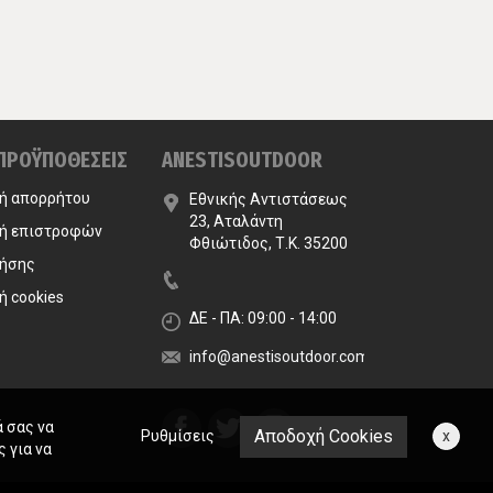
 ΠΡΟΫΠΟΘΕΣΕΙΣ
ANESTISOUTDOOR
κή απορρήτου
Εθνικής Αντιστάσεως
23, Αταλάντη
κή επιστροφών
Φθιώτιδος, Τ.Κ. 35200
ρήσης
ή cookies
ΔΕ - ΠΑ: 09:00 - 14:00
info@anestisoutdoor.com
ά σας να
Αποδοχή Cookies
Ρυθμίσεις
x
 για να