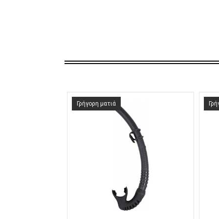
Γρήγορη ματιά
Γρή