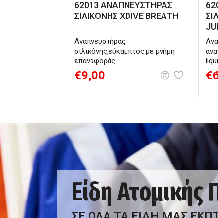
62013 ΑΝΑΠΝΕΥΣΤΗΡΑΣ
62
ΣΙΛΙΚΟΝΗΣ XDIVE BREATH
ΣΙ
JU
Αναπνευστήρας
Ανα
σιλικόνης,εύκαμπτος με μνήμη
ανα
επαναφοράς.
liqu
€9,00
€
Είδη Ατομικής
ΣΕ ΟΛΑ ΤΑ ΕΙΔΗ ΜΑΣ ΕΚΠ