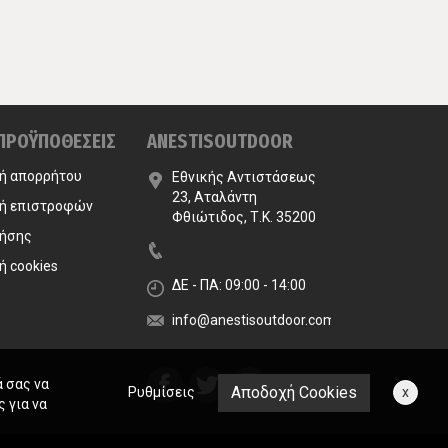
 ΠΡΟΫΠΟΘΕΣΕΙΣ
ANESTISOUTDOOR
κή απορρήτου
Εθνικής Αντιστάσεως
23, Αταλάντη
κή επιστροφών
Φθιώτιδος, Τ.Κ. 35200
ρήσης
ή cookies
ΔΕ - ΠΑ: 09:00 - 14:00
info@anestisoutdoor.com
ά σας να
Αποδοχή Cookies
Ρυθμίσεις
x
 για να