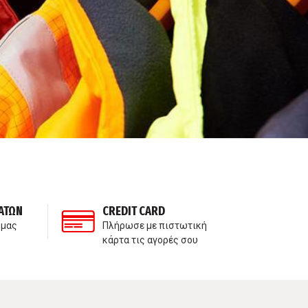
ΑΤΩΝ
CREDIT CARD
ΙΔ
 μας
Πλήρωσε με πιστωτική
Δε
κάρτα τις αγορές σου
πα