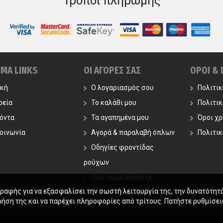
Τρόποι πληρωμής
ΙΜΑ LINKS
ΟΙ ΑΓΟΡΕΣ ΣΑΣ
ΟΡΟΙ &
ική
Ο λογαριασμός σου
Πολιτι
ρεία
Το καλάθι μου
Πολιτι
όντα
Τα αγαπημένα μου
Όροι χ
οινωνία
Αγορά & παραλαβή όπλων
Πολιτικ
Οδηγίες φροντίδας
ρούχων
Πώς να μετρηθείτε
γραφής για να εξασφαλίσει την σωστή λειτουργία της, την δυνατότητ
Τρόποι Πληρωμής
ρήση της και να παρέχει πληροφορίες από τρίτους. Πατήστε ρυθμίσεις