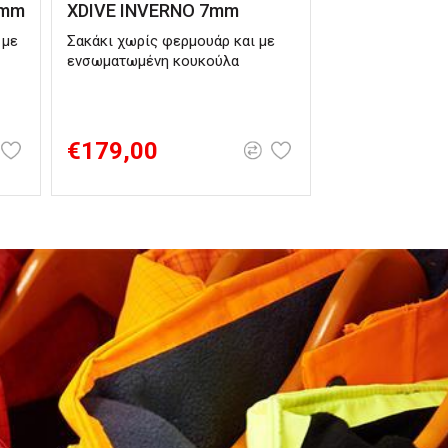
5mm
XDIVE INVERNO 7mm
 με
Σακάκι χωρίς φερμουάρ και με
ενσωματωμένη κουκούλα
€179,00