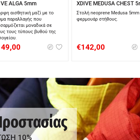
IVE ALGA 5mm
XDIVE MEDUSA CHEST 
ρφη αισθητική μαζί με το
Στολή neoprene Medusa 5mm
μα παραλλαγής που
φερμουάρ στήθους.
σαρμόζεται μοναδικά σε
υς τους τύπους βυθού της
ογείου.
149,00
€142,00
 Προστασίας
ΤΩΣΗ 10%