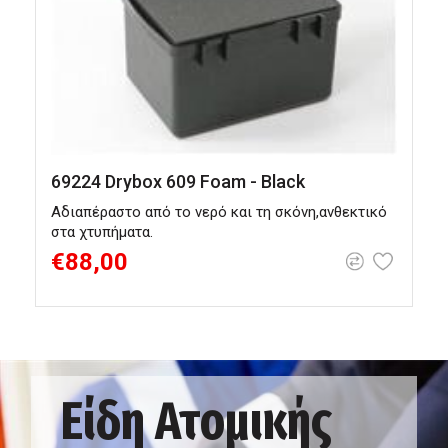
69224 Drybox 609 Foam - Black
6
Αδιαπέραστο από το νερό και τη σκόνη,ανθεκτικό
Α
στα χτυπήματα.
τ
€88,00
Είδη Ατομικής