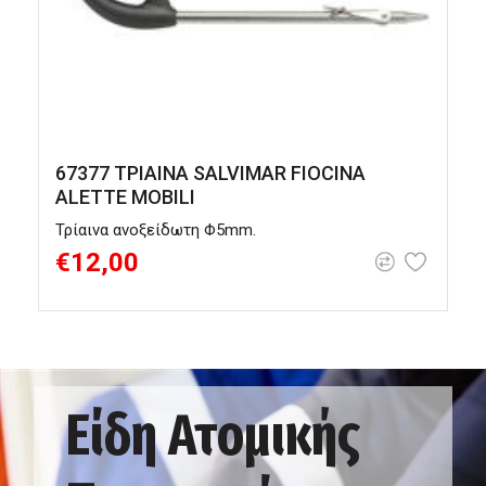
67377 ΤΡΙΑΙΝΑ SALVIMAR FIOCINA
ALETTE MOBILI
Τρίαινα ανοξείδωτη Φ5mm.
Α
€12,00
Είδη Ατομικής