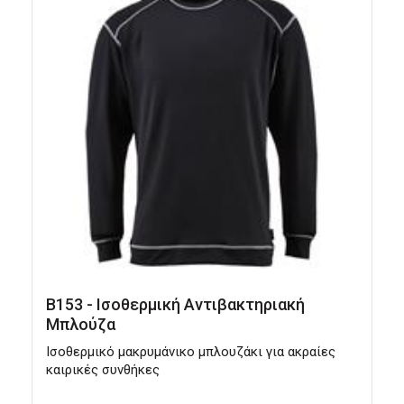
B153 - Ισοθερμική Αντιβακτηριακή
Μπλούζα
Ισοθερμικό μακρυμάνικο μπλουζάκι για ακραίες
Ι
καιρικές συνθήκες
σ
σ