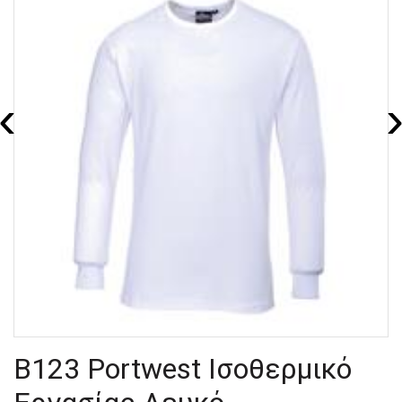
‹
B123 Portwest Ισοθερμικό