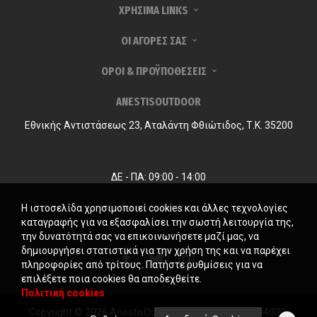
ΧΡΗΣΙΜΑ LINKS
ΟΙ ΑΓΟΡΕΣ ΣΑΣ
ΟΡΟΙ & ΠΡΟΫΠΟΘΕΣΕΙΣ
ANESTISOUTDOOR
Εθνικής Αντιστάσεως 23, Αταλάντη Φθιώτιδος, Τ.Κ. 35200
ΔΕ - ΠΑ: 09:00 - 14:00
info@anestisoutdoor.com
Η ιστοσελίδα χρησιμοποιεί cookies και άλλες τεχνολογίες
καταγραφής για να εξασφαλίσει την σωστή λειτουργία της,
την δυνατότητά σας να επικοινωνήσετε μαζί μας, να
δημιουργήσει στατιστικά για την χρήση της και να παρέχει
πληροφορίες από τρίτους. Πατήστε ρυθμίσεις για να
επιλέξετε ποια cookies θα αποδεχθείτε.
Πολιτική cookies
Copyright © 2026 AnestisOutdoor. Γ.Ε.ΜΗ. 124231954000.