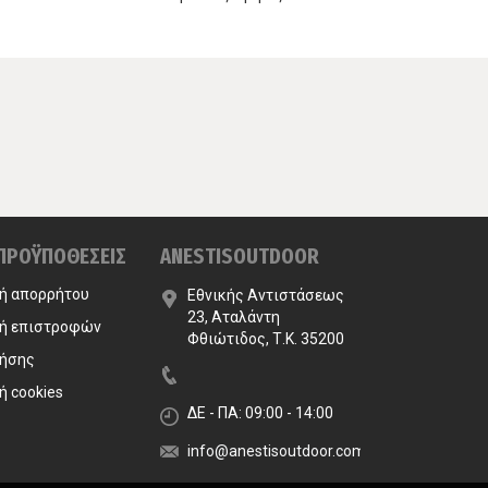
 ΠΡΟΫΠΟΘΕΣΕΙΣ
ANESTISOUTDOOR
κή απορρήτου
Εθνικής Αντιστάσεως
23, Αταλάντη
κή επιστροφών
Φθιώτιδος, Τ.Κ. 35200
ρήσης
ή cookies
ΔΕ - ΠΑ: 09:00 - 14:00
info@anestisoutdoor.com