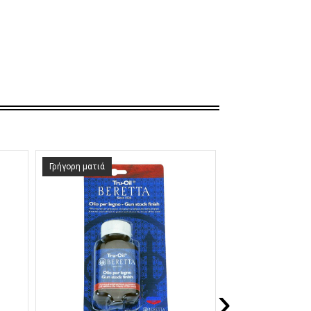
Γρήγορη ματιά
Γρήγορη ματιά
›