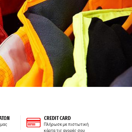
ΑΤΩΝ
CREDIT CARD
ΙΔ
 μας
Πλήρωσε με πιστωτική
Δε
κάρτα τις αγορές σου
πα