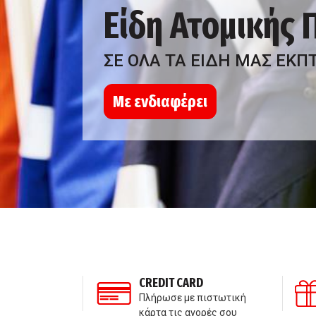
Είδη Ατομικής
ΣΕ ΟΛΑ ΤΑ ΕΙΔΗ ΜΑΣ ΕΚΠ
Με ενδιαφέρει
ΣΗ ΠΕΛΑΤΩΝ
CREDIT CARD
τε μαζί μας
Πλήρωσε με πιστωτική
κάρτα τις αγορές σου