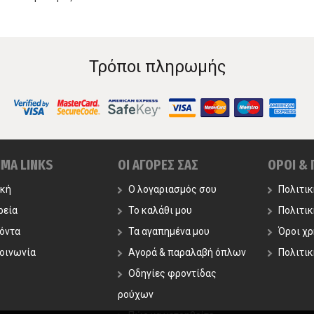
Τρόποι πληρωμής
ΙΜΑ LINKS
ΟΙ ΑΓΟΡΕΣ ΣΑΣ
ΟΡΟΙ &
ική
Ο λογαριασμός σου
Πολιτι
ρεία
Το καλάθι μου
Πολιτι
όντα
Τα αγαπημένα μου
Όροι χ
οινωνία
Αγορά & παραλαβή όπλων
Πολιτικ
Οδηγίες φροντίδας
ρούχων