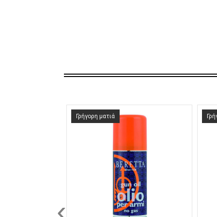
Γρήγορη ματιά
Γρή
‹