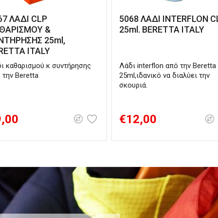
67 ΛΑΔΙ CLP
5068 ΛΑΔΙ INTERFLON C
ΘΑΡΙΣΜΟΥ &
25ml. BERETTA ITALY
ΝΤΗΡΗΣΗΣ 25ml,
RETTA ITALY
ι καθαρισμού κ συντήρησης
Λάδι interflon από την Beretta
 την Beretta
25ml,ιδανικό να διαλύει την
σκουριά.
9,00
€12,00