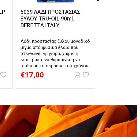
LP
5039 ΛΑΔΙ ΠΡΟΣΤΑΣΙΑΣ
45698 BALLI
ΞΥΛΟΥ TRU-OIL 90ml.
Γενικής Χρήσ
BERETTA ITALY
Λάδι προστασίας ξύλου,μοναδικό
Το λάδι Ballistol
μίγμα από φυσικά έλαια που
χρήση σε μέταλλ
στεγνώνει γρήγορα, χωρίς η
καουτσούκ, και 
επίστρωση να θαμπώνει ή να
Είναι μη τοξικό 
σπάει με το πέρασμα του χρόνου.
εισπνοή.
€17,00
€4,90