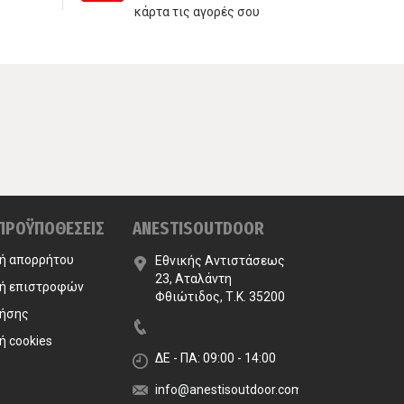
κάρτα τις αγορές σου
πα
 ΠΡΟΫΠΟΘΕΣΕΙΣ
ANESTISOUTDOOR
κή απορρήτου
Εθνικής Αντιστάσεως
23, Αταλάντη
κή επιστροφών
Φθιώτιδος, Τ.Κ. 35200
ρήσης
ή cookies
ΔΕ - ΠΑ: 09:00 - 14:00
info@anestisoutdoor.com