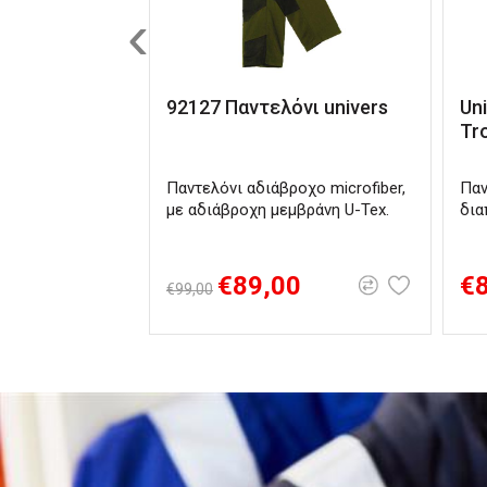
‹
92127 Παντελόνι univers
Uni
Tr
Παντελόνι αδιάβροχο microfiber,
Παν
με αδιάβροχη μεμβράνη U-Tex.
δια
€89,00
€
€99,00