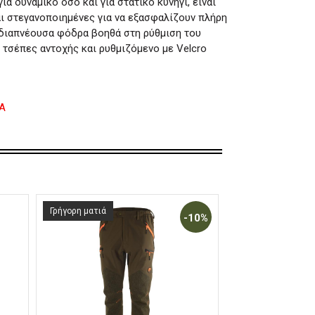
ια δυναμικό όσο και για στατικό κυνήγι, είναι
αι στεγανοποιημένες για να εξασφαλίζουν πλήρη
 διαπνέουσα φόδρα βοηθά στη ρύθμιση του
 τσέπες αντοχής και ρυθμιζόμενο με Velcro
Α
Γρήγορη ματιά
Γρήγορη ματιά
-10%