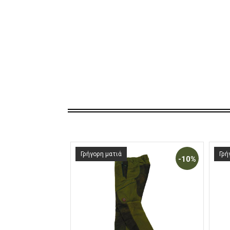
Γρήγορη ματιά
Γρή
-10%