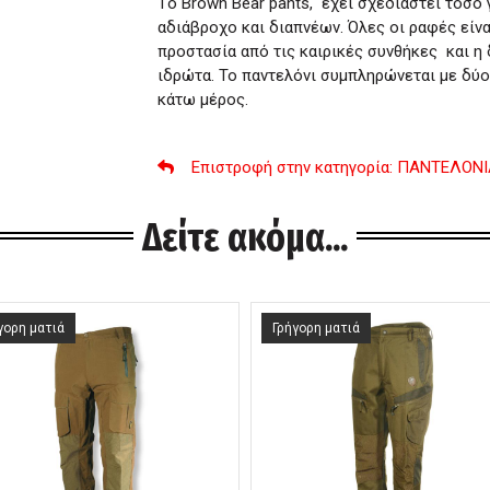
Tο Brown Bear pants, έχει σχεδιαστεί τόσο γ
αδιάβροχο και διαπνέων. Όλες οι ραφές είν
προστασία από τις καιρικές συνθήκες και η
ιδρώτα. Το παντελόνι συμπληρώνεται με δύο
κάτω μέρος.
Επιστροφή στην κατηγορία
: ΠΑΝΤΕΛΟΝΙ
Δείτε ακόμα...
γορη ματιά
Γρήγορη ματιά