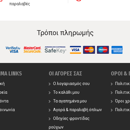
παραλαβές
Τρόποι πληρωμής
ΙΜΑ LINKS
ΟΙ ΑΓΟΡΕΣ ΣΑΣ
ΟΡΟΙ &
ική
Ο λογαριασμός σου
Πολιτι
ρεία
Το καλάθι μου
Πολιτι
όντα
Τα αγαπημένα μου
Όροι χ
οινωνία
Αγορά & παραλαβή όπλων
Πολιτικ
Οδηγίες φροντίδας
ρούχων