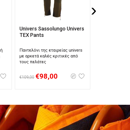
›
Univers Sassolungo Univers
92196 Univers
TEX Pants
Max-5 Softshe
TEX Pants
κή
Παντελόνι της εταιρείας univers
Παντελόνι με χ
ή
με αρκετά καλές κριτικές από
καλαμιών Realt
τους πελάτες
κατάλληλο για κ
κυνήγι υδρόβιω
€98,00
€125,00
€109,00