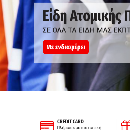
Είδη Ατομικής
ΣΕ ΟΛΑ ΤΑ ΕΙΔΗ ΜΑΣ ΕΚΠ
Με ενδιαφέρει
ΣΗ ΠΕΛΑΤΩΝ
CREDIT CARD
τε μαζί μας
Πλήρωσε με πιστωτική