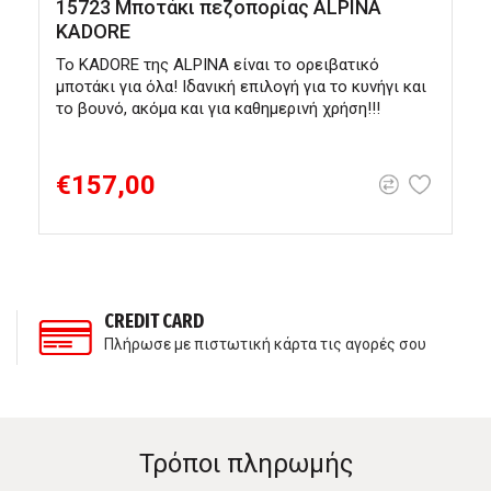
15723 Μποτάκι πεζοπορίας ALPINA
KADORE
Το KADORE της ALPINA είναι το ορειβατικό
Τ
μποτάκι για όλα! Ιδανική επιλογή για το κυνήγι και
ε
το βουνό, ακόμα και για καθημερινή χρήση!!!
κ
λ
δ
€157,00
CREDIT CARD
Πλήρωσε με πιστωτική κάρτα τις αγορές σου
Τρόποι πληρωμής