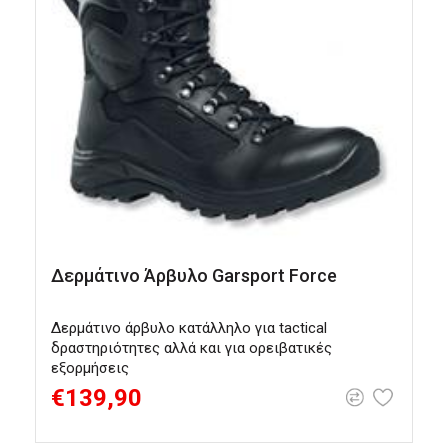
Δερμάτινο Άρβυλο Garsport Force
G
Δερμάτινο άρβυλο κατάλληλο για tactical
Ο
δραστηριότητες αλλά και για ορειβατικές
μ
εξορμήσεις
€139,90