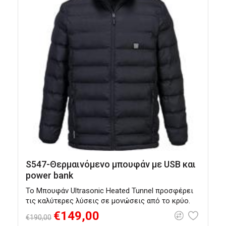
S547-Θερμαινόμενο μπουφάν με USB και
power bank
Το Μπουφάν Ultrasonic Heated Tunnel προσφέρει
Α
τις καλύτερες λύσεις σε μονώσεις από το κρύο.
τ
€149,00
€190,00