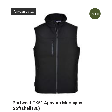
Γρήγορη ματιά
-21%
Portwest TK51 Αμάνικο Μπουφάν
F
Softshell (3L)