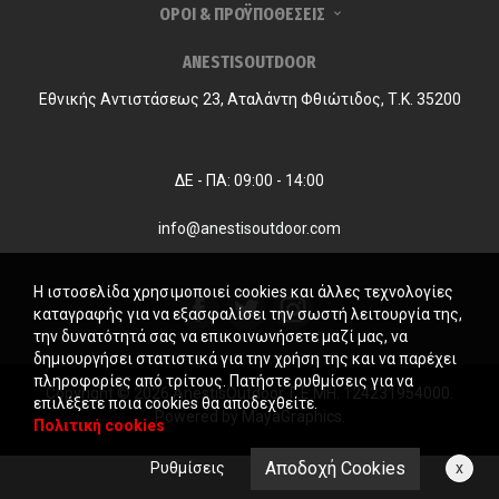
ΟΡΟΙ & ΠΡΟΫΠΟΘΕΣΕΙΣ
ANESTISOUTDOOR
Εθνικής Αντιστάσεως 23, Αταλάντη Φθιώτιδος, Τ.Κ. 35200
ΔΕ - ΠΑ: 09:00 - 14:00
info@anestisoutdoor.com
Η ιστοσελίδα χρησιμοποιεί cookies και άλλες τεχνολογίες
καταγραφής για να εξασφαλίσει την σωστή λειτουργία της,
την δυνατότητά σας να επικοινωνήσετε μαζί μας, να
δημιουργήσει στατιστικά για την χρήση της και να παρέχει
πληροφορίες από τρίτους. Πατήστε ρυθμίσεις για να
Copyright © 2026 AnestisOutdoor. Γ.Ε.ΜΗ. 124231954000.
επιλέξετε ποια cookies θα αποδεχθείτε.
Powered by
MayaGraphics
.
Πολιτική cookies
Αποδοχή Cookies
Ρυθμίσεις
x