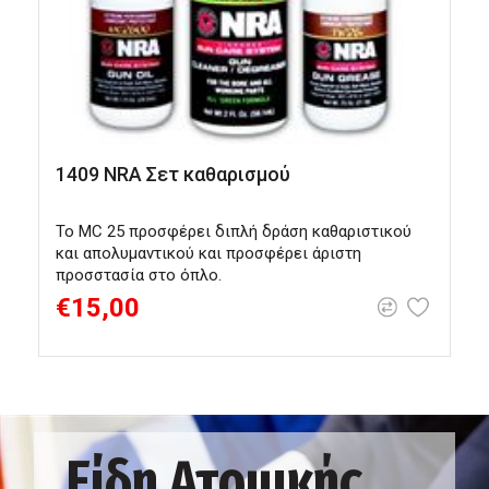
1409 NRA Σετ καθαρισμού
Το ΜC 25 προσφέρει διπλή δράση καθαριστικού
Β
και απολυμαντικού και προσφέρει άριστη
προσστασία στο όπλο.
€15,00
Είδη Ατομικής