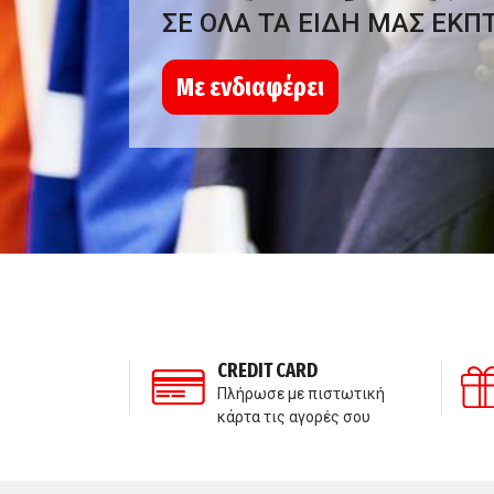
ΣΕ ΟΛΑ ΤΑ ΕΙΔΗ ΜΑΣ ΕΚΠ
Με ενδιαφέρει
ΣΗ ΠΕΛΑΤΩΝ
CREDIT CARD
τε μαζί μας
Πλήρωσε με πιστωτική
κάρτα τις αγορές σου