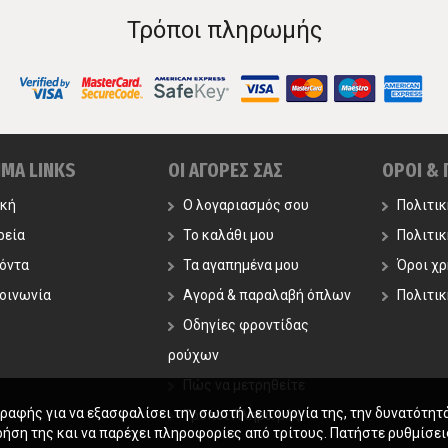
Τρόποι πληρωμής
ΙΜΑ LINKS
ΟΙ ΑΓΟΡΕΣ ΣΑΣ
ΟΡΟΙ &
ική
Ο λογαριασμός σου
Πολιτι
ρεία
Το καλάθι μου
Πολιτι
όντα
Τα αγαπημένα μου
Όροι χ
οινωνία
Αγορά & παραλαβή όπλων
Πολιτικ
Οδηγίες φροντίδας
ρούχων
Πώς να μετρηθείτε
γραφής για να εξασφαλίσει την σωστή λειτουργία της, την δυνατότητ
Τρόποι Πληρωμής
ρήση της και να παρέχει πληροφορίες από τρίτους. Πατήστε ρυθμίσεις