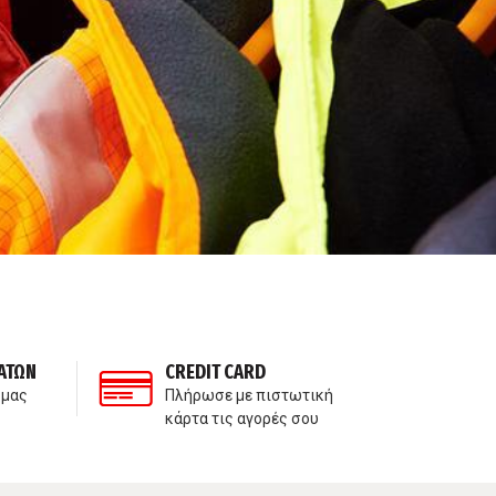
ΑΤΩΝ
CREDIT CARD
ΙΔ
 μας
Πλήρωσε με πιστωτική
Δε
κάρτα τις αγορές σου
πα