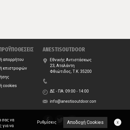
 ΠΡΟΫΠΟΘΕΣΕΙΣ
ANESTISOUTDOOR
κή απορρήτου
Εθνικής Αντιστάσεως
23, Αταλάντη
κή επιστροφών
Φθιώτιδος, Τ.Κ. 35200
ρήσης
ή cookies
ΔΕ - ΠΑ: 09:00 - 14:00
info@anestisoutdoor.com
ά σας να
Αποδοχή Cookies
Ρυθμίσεις
x
 για να