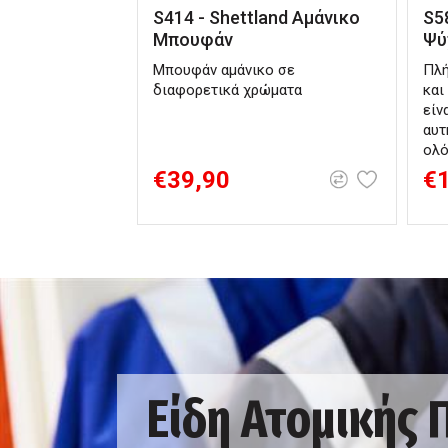
S414 - Shettland Αμάνικο
S5
Μπουφάν
Ψύ
Μπουφάν αμάνικο σε
Πλή
διαφορετικά χρώματα
και
είν
αυτ
ολό
€39,90
€
Είδη Ατομικής