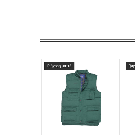
Γρήγορη ματιά
Γρή