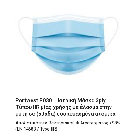
Portwest P030 – Ιατρική Μάσκα 3ply
Τύπου IIR μίας χρήσης με έλασμα στην
μύτη σε (50άδα) συσκευασμένα ατομικά
Αποδοτικότητα Βακτηριακού Φιλτραρίσματος ≥98%
Α
(EN 14683 / Type IIR)
σ
κ