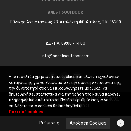
ANESTISOUTDOOR
Εθνικής Αντιστάσεως 23, Αταλάντη Φθιώτιδος, Τ.Κ. 35200
ΔΕ - ΠΑ: 09:00 - 14:00
info@anestisoutdoor.com
Η ιστοσελίδα χρησιμοποιεί cookies και άλλες τεχνολογίες
καταγραφής για να εξασφαλίσει την σωστή λειτουργία της,
την δυνατότητά σας να επικοινωνήσετε μαζί μας, να
δημιουργήσει στατιστικά για την χρήση της και να παρέχει
Copyright © 2026 AnestisOutdoor. Γ.Ε.ΜΗ. 124231954000.
πληροφορίες από τρίτους. Πατήστε ρυθμίσεις για να
Powered by
MayaGraphics
.
επιλέξετε ποια cookies θα αποδεχθείτε.
Πολιτική cookies
Αποδοχή Cookies
Ρυθμίσεις
x