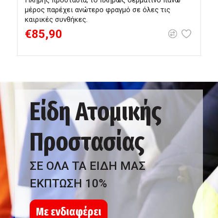
Πλήρης προστασία, το πλήρως δερμάτινο πάνω
Κ
μέρος παρέχει ανώτερο φραγμό σε όλες τις
κ
καιρικές συνθήκες.
€85,90
Είδη Ατομικής
Προστασίας
ΣΕ ΟΛΑ ΤΑ ΕΙΔΗ ΜΑΣ
ΕΚΠΤΩΣΗ 10%
Με ενδιαφέρει