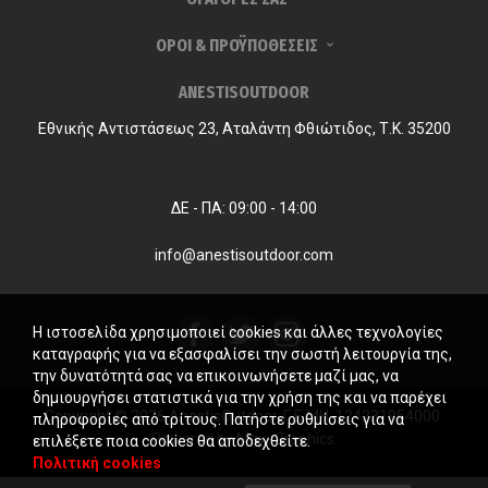
ΟΡΟΙ & ΠΡΟΫΠΟΘΕΣΕΙΣ
ANESTISOUTDOOR
Εθνικής Αντιστάσεως 23, Αταλάντη Φθιώτιδος, Τ.Κ. 35200
ΔΕ - ΠΑ: 09:00 - 14:00
info@anestisoutdoor.com
Η ιστοσελίδα χρησιμοποιεί cookies και άλλες τεχνολογίες
καταγραφής για να εξασφαλίσει την σωστή λειτουργία της,
την δυνατότητά σας να επικοινωνήσετε μαζί μας, να
δημιουργήσει στατιστικά για την χρήση της και να παρέχει
Copyright © 2026 AnestisOutdoor. Γ.Ε.ΜΗ. 124231954000.
πληροφορίες από τρίτους. Πατήστε ρυθμίσεις για να
Powered by
MayaGraphics
.
επιλέξετε ποια cookies θα αποδεχθείτε.
Πολιτική cookies