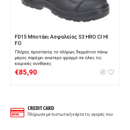
FD15 Μποτάκι Ασφαλείας S3 HRO CI HI
FO
C
Πλήρης προστασία, το πλήρως δερμάτινο πάνω
Υ
μέρος παρέχει ανώτερο φραγμό σε όλες τις
ό
καιρικές συνθήκες.
€85,90
CREDIT CARD
Πλήρωσε με πιστωτική κάρτα τις αγορές σου