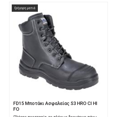
Γρήγορη ματιά
FD15 Μποτάκι Ασφαλείας S3 HRO CI HI
FO