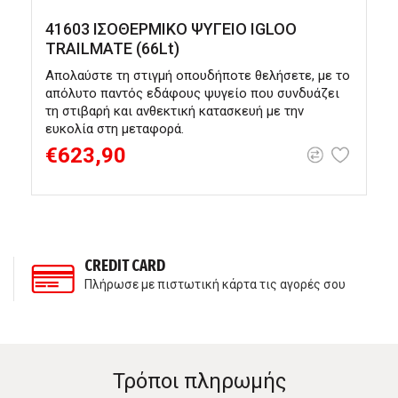
41603 ΙΣΟΘΕΡΜΙΚΟ ΨΥΓΕΙΟ IGLOO
TRAILMATE (66Lt)
Απολαύστε τη στιγμή οπουδήποτε θελήσετε, με το
Μ
απόλυτο παντός εδάφους ψυγείο που συνδυάζει
σ
τη στιβαρή και ανθεκτική κατασκευή με την
α
ευκολία στη μεταφορά.
€623,90
CREDIT CARD
Πλήρωσε με πιστωτική κάρτα τις αγορές σου
Τρόποι πληρωμής