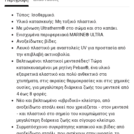
Τύπος: Ισοθερμικό.
Υλικό κατασκευής: Μη τοξικό πλαστικό.
Με μόνωση Ultratherm® στο σώμα και στο καπάκι.
Eνισχυμένα περιφερειακά MARINE® ULTRA.
Ανοξείδωτες βίδες.
Λευκό πλαστικό με αναστολείς UV για προστασία από
την επιβλαβή ακτινοβολία.
Βελτιωμένοι πλαστικοί μεντεσέδες! Τώρα
κατασκευασμένοι με ρητίνη Pebax®, ένα υλικό
εξαιρετικά ελαστικό και πολύ ανθεκτικό στα
χτυπήματα, στις ακραίες θερμοκρασίες και στις χημικές
ουσίες, για μεγαλύτερη διάρκεια ζωής του μεντεσέ από
4 έως 8 φορές.
Νέο και βελτιωμένο «υβριδικό» κλείστρο, από
ανοξείδωτο ατσάλι εκεί που χρειάζεται - στον μεντεσέ
- και πλαστικό στο σημείο του κουμπώματος για
μεγαλύτερη διάρκεια ζωής και σίγουρο κλείσιμο.
Συρματόσχοινο συγκράτησης καπακιού και βίδες από
ανοξείδωτο ατσάλι, που αντέχουν στην υγρασία, το