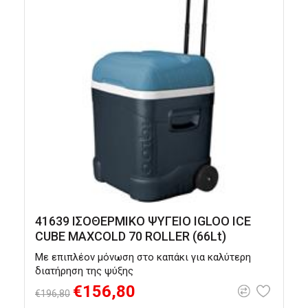
41639 ΙΣΟΘΕΡΜΙΚΟ ΨΥΓΕΙΟ IGLOO ICE
CUBE MAXCOLD 70 ROLLER (66Lt)
Με επιπλέον μόνωση στο καπάκι για καλύτερη
Μ
διατήρηση της ψύξης
€156,80
€196,80