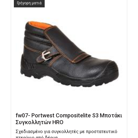
Γρήγορη ματιά
fw07- Portwest Compositelite S3 Mποτάκι
F
Συγκολλητών HRO
Σχεδιασμένο για συγκολλητές με προστατευτικό
Μ
πτερύγιο από δέρμα .