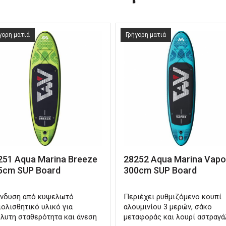
γορη ματιά
Γρήγορη ματιά
251 Aqua Marina Breeze
28252 Aqua Marina Vapo
5cm SUP Board
300cm SUP Board
νδυση από κυψελωτό
Περιέχει ρυθμιζόμενο κουπί
ιολισθητικό υλικό για
αλουμινίου 3 μερών, σάκο
λυτη σταθερότητα και άνεση
μεταφοράς και λουρί αστραγ