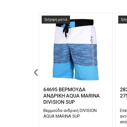
Γρήγορη ματιά
Γρή
‹
64695 ΒΕΡΜΟΥΔΑ
28
ΑΝΔΡΙΚΗ AQUA MARINA
27
DIVISION SUP
Βερμούδα ανδρική DIVISION
Επέ
AQUA MARINA SUP.
αντ
από