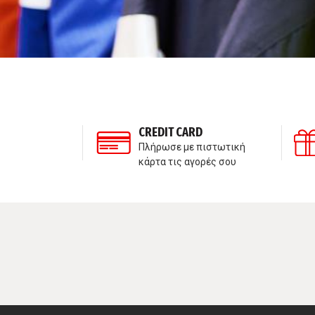
ΣΗ ΠΕΛΑΤΩΝ
CREDIT CARD
τε μαζί μας
Πλήρωσε με πιστωτική
κάρτα τις αγορές σου