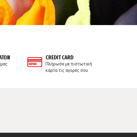
ΑΤΩΝ
CREDIT CARD
ΙΔ
 μας
Πλήρωσε με πιστωτική
Δε
κάρτα τις αγορές σου
πα