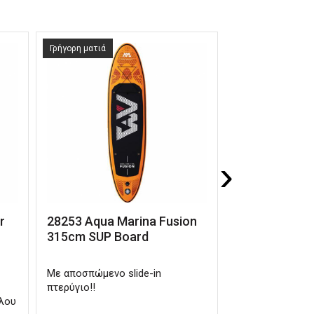
Γρήγορη ματιά
Γρήγορη ματιά
›
r
28253 Aqua Marina Fusion
28255 Σανίδα
315cm SUP Board
320 cm
Με αποσπώμενο slide-in
Κορυφαία τεχνολ
πτερύγιο!!
Light Technolog
άλου
μεγαλύτερη ακαμ