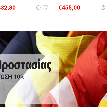
432,80
€455,00
 Προστασίας
ΤΩΣΗ 10%